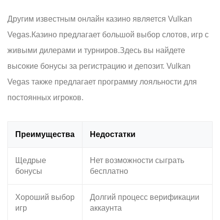
Другим известным онлайн казино является Vulkan
Vegas.Казино предлагает большой выбор слотов, игр с
живыми дилерами и турниров.Здесь вы найдете
высокие бонусы за регистрацию и депозит. Vulkan
Vegas также предлагает программу лояльности для
постоянных игроков.
Преимущества
Недостатки
Щедрые
Нет возможности сыграть
бонусы
бесплатно
Хороший выбор
Долгий процесс верификации
игр
аккаунта