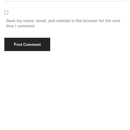
Save my name, email, and website in this browser for the next
time I comment.
About us
Tabassum Haroon offers a diverse range of ensembles
for all special occasions, ensuring delightful bridal attire
experiences within budget constraints. With dedication,
passion, and creativity, the brand satisfies numerous
clients. She makes bridal attire accessible and
affordable, adding a touch of magic to every ensemble.