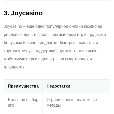
3. Joycasino
Joycasino – еще одно популярное онлайн казино на
реальные деньги с большим выбором игр и щедрыми
бонусами.Казино предлагает быстрые выплаты и
круглосуточную поддержку. Joycasino также имеет
мобильную версию для игры на смартфонах и
планшетах.
Преимущества
Недостатки
Большой выбор
Ограниченные платежные
игр
методы