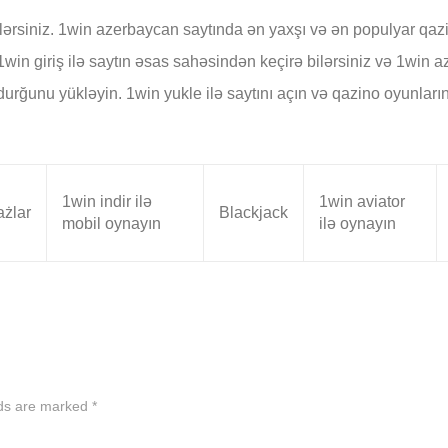
rsiniz. 1win azerbaycan saytında ən yaxşı və ən populyar qazino
 1win giriş ilə saytın əsas sahəsindən keçirə bilərsiniz və 1win a
durğunu yükləyin. 1win yukle ilə saytını açın və qazino oyunları
1win indir ilə
1win aviator
żlar
Blackjack
mobil oynayın
ilə oynayın
lds are marked
*