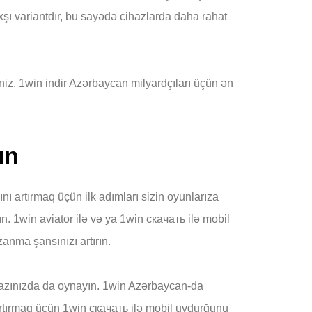
şı variantdır, bu sayədə cihazlarda daha rahat
iniz. 1win indir Azərbaycan milyardçıları üçün ən
ın
 artırmaq üçün ilk adımları sizin oyunlarıza
. 1win aviator ilə və ya 1win скачать ilə mobil
nma şansınızı artırın.
ihazınızda da oynayın. 1win Azərbaycan-da
rtırmaq üçün 1win скачать ilə mobil uydurğunu