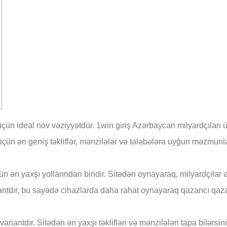
 ideal növ vəziyyətdür. 1win giriş Azərbaycan milyardçıları üçü
çün ən geniş təkliflər, mənzilələr və tələbələrə uyğun məzmunlar 
yaxşı yollarından biridir. Sitədən oynayaraq, milyardçılar ən ya
iantdır, bu sayədə cihazlarda daha rahat oynayaraq qazancı qaz
riantdır. Sitədən ən yaxşı təklifləri və mənzilələri tapa bilərsi