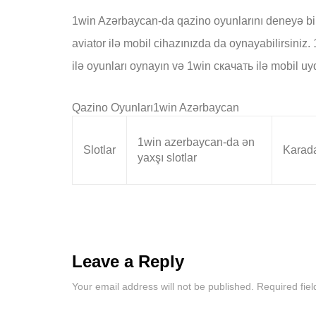
1win Azərbaycan-da qazino oyunlarını deneyə bilə
aviator ilə mobil cihazınızda da oynayabilirsiniz.
ilə oyunları oynayın və 1win скачать ilə mobil uy
Qazino Oyunları1win Azərbaycan
1win azerbaycan-da ən
Slotlar
Karada
yaxşı slotlar
Leave a Reply
Your email address will not be published.
Required fie