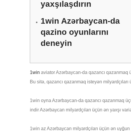
yaxşılaşdırın
1win Azərbaycan-da
qazino oyunlarını
deneyin
1win
aviator Azərbaycan-da qazancı qazanmaq üçün
Bu sitə, qazancı qazanmaq isteyən milyardçıları ü
1win oyna Azərbaycan-da qazancı qazanmaq üçün ən 
indir Azərbaycan milyardçıları üçün ən yaxşı var
1win az Azərbaycan milyardçıları üçün ən uyğun va