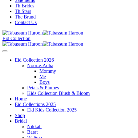
Sale Items
Th Brides
Th Stars
The Brand
Contact Us
Eid Collection
Eid Collection 2026
Noor-e-Adha
Mommy
Me
Boys
Petals & Plumes
Kids Collection Blush & Bloom
Home
Eid Collections 2025
Eid Kids Collection 2025
Shop
Bridal
Nikkah
Barat
Walima