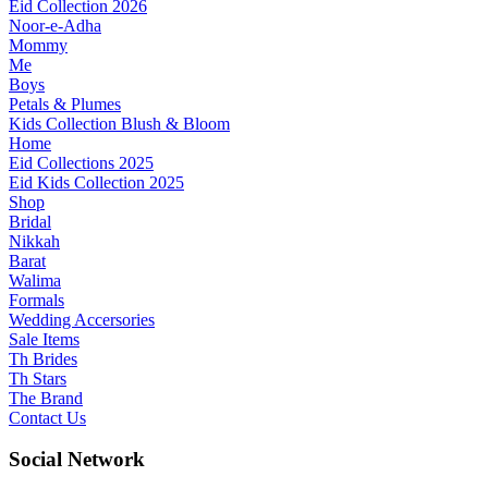
Eid Collection 2026
Noor-e-Adha
Mommy
Me
Boys
Petals & Plumes
Kids Collection Blush & Bloom
Home
Eid Collections 2025
Eid Kids Collection 2025
Shop
Bridal
Nikkah
Barat
Walima
Formals
Wedding Accersories
Sale Items
Th Brides
Th Stars
The Brand
Contact Us
Social Network