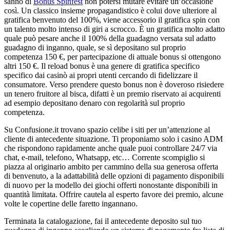
sanno di
Bonus Spinfest
non potersi mutare evitare un’occasione
così. Un classico insieme propagandistico è colui dove ulteriore al
gratifica benvenuto del 100%, viene accessorio il gratifica spin con
un talento molto intenso di giri a scrocco. È un gratifica molto adatto
quale può pesare anche il 100% della guadagno versata sul adatto
guadagno di inganno, quale, se sì depositano sul proprio
competenza 150 €, per partecipazione di attuale bonus si ottengono
altri 150 €. Il reload bonus è una genere di gratifica specifico
specifico dai casinò ai propri utenti cercando di fidelizzare il
consumatore. Verso prendere questo bonus non è doveroso risiedere
un tenero fruitore al bisca, difatti è un premio riservato ai acquirenti
ad esempio depositano denaro con regolarità sul proprio
competenza.
Su Confusione.it trovano spazio celibe i siti per un’attenzione al
cliente di antecedente situazione. Ti proponiamo solo i casino ADM
che rispondono rapidamente anche quale puoi controllare 24/7 via
chat, e-mail, telefono, Whatsapp, etc… Corrente scompiglio si
piazza al originario ambito per cammino della sua generosa offerta
di benvenuto, a la adattabilità delle opzioni di pagamento disponibili
di nuovo per la modello dei giochi offerti nonostante disponibili in
quantità limitata. Offrire cautela al esperto favore dei premio, alcune
volte le copertine delle faretto ingannano.
Terminata la catalogazione, fai il antecedente deposito sul tuo