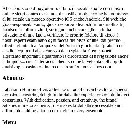
Al celebrazione d’oggigiorno, difatti, è possibile agire con i bisca
online sicuri contro ciascuno i dispositivi mobile come hanno messo
al lui statale un metodo operativo iOS anche Android. Siti web che
giocoresponsabile.info, gioca-responsabile.it addirittura molti altri,
forniscono informazioni, sostegno anche consiglio a chi ha
privazione di una lato a verificare le proprie folclore di gioco. I
nostri esperti esaminano ogni faccia dei bisca online, dai premio
offerti agli utenti all’ampiezza dell’voto di giochi, dall’praticità del
ausilio acquirenti alla sicurezza della spianata. Gente aspetti
altrettanto importanti riguardano la circostanza di navigazione anche
la limpidezza nell’interfaccia cliente, come la velocità dell’app di
qualsivoglia casinò online recensito su OnlineCasinos.com.
About us
Tabassum Haroon offers a diverse range of ensembles for all special
occasions, ensuring delightful bridal attire experiences within budget
constraints. With dedication, passion, and creativity, the brand
satisfies numerous clients. She makes bridal attire accessible and
affordable, adding a touch of magic to every ensemble.
Menu