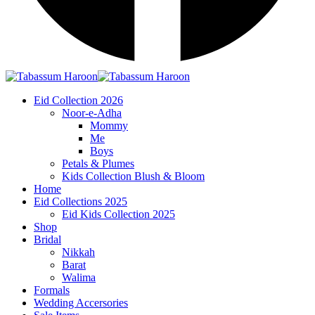
Eid Collection 2026
Noor-e-Adha
Mommy
Me
Boys
Petals & Plumes
Kids Collection Blush & Bloom
Home
Eid Collections 2025
Eid Kids Collection 2025
Shop
Bridal
Nikkah
Barat
Walima
Formals
Wedding Accersories