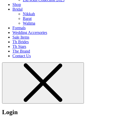
Shop
Bridal
Nikkah
Barat
Walima
Formals
Wedding Accersories
Sale Items
Th Brides
Th Stars
The Brand
Contact Us
Login