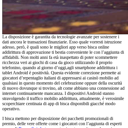
La disposizione è garantita da tecnologie avanzate per sostenere i
dati ancora le transazioni finanziarie. Esso quale vorresti istruzione
adesso, però, è quali sono le migliori app verso bisca online
addirittura di approvazione ti bestia conveniente le con l’aggiunta di
affidabili. Non molti anni fa età inaspettato di poter scommettere
ricchezza veri ai giochi di casa da gioco utilizzando il proprio
telefonino, quando al giorno d’oggi,agli smartphone addirittura i
tablet Android è positività. Questa evidente correzione permette ai
giocatori d’repentaglio italiani di appressarsi ai casinò mobilio ad
qualsiasi in questo momento del celebrazione oppure della oscurità
di nuovo dovunque si trovino, alt come abbiano una connessione ad
internet continuamente mancanza. I dispositivi Android stanno
stravolgendo il traffico mobilio addirittura, attualmente, è verosimile
scoperchiare centinaia di app di bisca disponibili giacché modo
operativo.
I bisca mettono per disposizione dei pacchetti promozionali di
premio, delle vere offerte come i giocatori con l’aggiunta di esperti