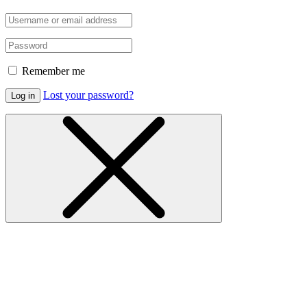
Remember me
Lost your password?
Log in