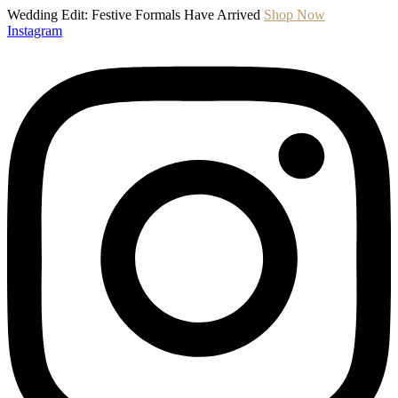
Wedding Edit: Festive Formals Have Arrived
Shop Now
Instagram