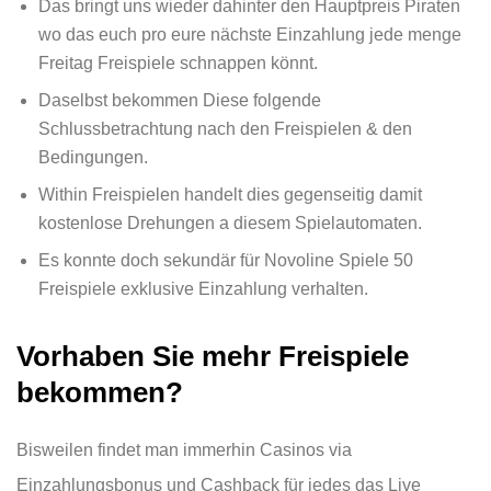
Das bringt uns wieder dahinter den Hauptpreis Piraten
wo das euch pro eure nächste Einzahlung jede menge
Freitag Freispiele schnappen könnt.
Daselbst bekommen Diese folgende
Schlussbetrachtung nach den Freispielen & den
Bedingungen.
Within Freispielen handelt dies gegenseitig damit
kostenlose Drehungen a diesem Spielautomaten.
Es konnte doch sekundär für Novoline Spiele 50
Freispiele exklusive Einzahlung verhalten.
Vorhaben Sie mehr Freispiele
bekommen?
Bisweilen findet man immerhin Casinos via
Einzahlungsbonus und Cashback für jedes das Live