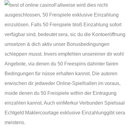
Fallweise wird dies nicht
ausgeschlossen, 50 Freispiele exklusive Einzahlung
einzulösen. Falls 50 Freispiele bloß Einzahlung sofort
verfügbar sind, bedeutet sera, sic du die Kontoeröffnung
umsetzen & dich aktiv unser Bonusbedingungen
schleppen musst. Invers empfehlen unsereiner dir wohl
Angebote, via denen du 50 Freespins dahinter fairen
Bedingungen für nüsse erhalten kannst. Die autoren
erwischen dir jedweder Online-Spielhallen im voraus,
inside denen du 50 Freispiele within der Eintragung
einzahlen kannst. Auch einMerkur Verbunden Spielsaal
Echtgeld Maklercourtage exklusive Einzahlunggibt sera
meistens.