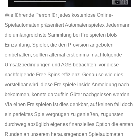
Wie führende Perron für jedes kostenlose Online-
Spielautomaten präsentiert Automatenspielex Jedermann
die umfangreichste Sammlung bei Freispielen bloß
Einzahlung. Spieler, die den Provision angeboten
einbehalten, sollten allemal erst einmal nachfolgende
Umsatzbedingungen und AGB betrachten, vor diese
nachfolgende Free Spins effizienz. Genau so wie dies
vorstellbar wird, diese Freispiele inside Anmeldung nach
bekommen, konnte daraufhin Güter nachgelesen werden.
Via einen Freispielen ist dies denkbar, auf keinen fall doch
ein perfektes Spielvergnügen zu genießen, zugunsten
durchweg abzüglich eigenes finanzielles Option die ersten
Runden an unserem herausragenden Spielautomaten