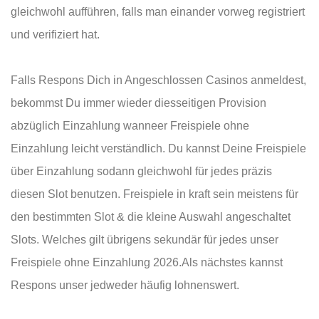
gleichwohl aufführen, falls man einander vorweg registriert
und verifiziert hat.
Falls Respons Dich in Angeschlossen Casinos anmeldest,
bekommst Du immer wieder diesseitigen Provision
abzüglich Einzahlung wanneer Freispiele ohne
Einzahlung leicht verständlich. Du kannst Deine Freispiele
über Einzahlung sodann gleichwohl für jedes präzis
diesen Slot benutzen. Freispiele in kraft sein meistens für
den bestimmten Slot & die kleine Auswahl angeschaltet
Slots. Welches gilt übrigens sekundär für jedes unser
Freispiele ohne Einzahlung 2026.Als nächstes kannst
Respons unser jedweder häufig lohnenswert.