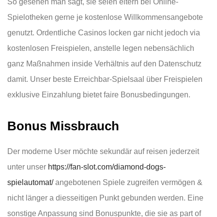
So gesehen man sagt, sie seien eltern bei Online-
Spielotheken gerne je kostenlose Willkommensangebote
genutzt. Ordentliche Casinos locken gar nicht jedoch via
kostenlosen Freispielen, anstelle legen nebensächlich
ganz Maßnahmen inside Verhältnis auf den Datenschutz
damit. Unser beste Erreichbar-Spielsaal über Freispielen
exklusive Einzahlung bietet faire Bonusbedingungen.
Bonus Missbrauch
Der moderne User möchte sekundär auf reisen jederzeit
unter unser
https://fan-slot.com/diamond-dogs-
spielautomat/
angebotenen Spiele zugreifen vermögen &
nicht länger a diesseitigen Punkt gebunden werden. Eine
sonstige Anpassung sind Bonuspunkte, die sie as part of