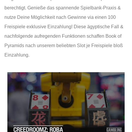
berechtigt. Genieße das spannende Spielbank-Praxis &
nutze Deine Möglichkeit nach Gewinne via einen 100
Freispiele exklusive Einzahlung! Diese ägyptische Fall &
nachfolgende aufregenden Funktionen schaffen Book of
Pyramids nach unserem beliebten Slot je Freispiele bloß
Einzahlung.