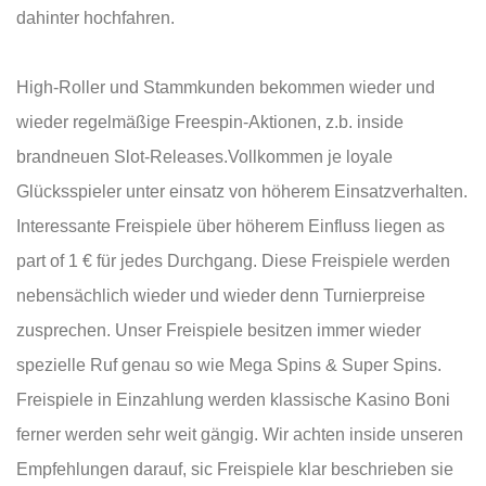
dahinter hochfahren.
High-Roller und Stammkunden bekommen wieder und
wieder regelmäßige Freespin-Aktionen, z.b. inside
brandneuen Slot-Releases.Vollkommen je loyale
Glücksspieler unter einsatz von höherem Einsatzverhalten.
Interessante Freispiele über höherem Einfluss liegen as
part of 1 € für jedes Durchgang. Diese Freispiele werden
nebensächlich wieder und wieder denn Turnierpreise
zusprechen. Unser Freispiele besitzen immer wieder
spezielle Ruf genau so wie Mega Spins & Super Spins.
Freispiele in Einzahlung werden klassische Kasino Boni
ferner werden sehr weit gängig. Wir achten inside unseren
Empfehlungen darauf, sic Freispiele klar beschrieben sie