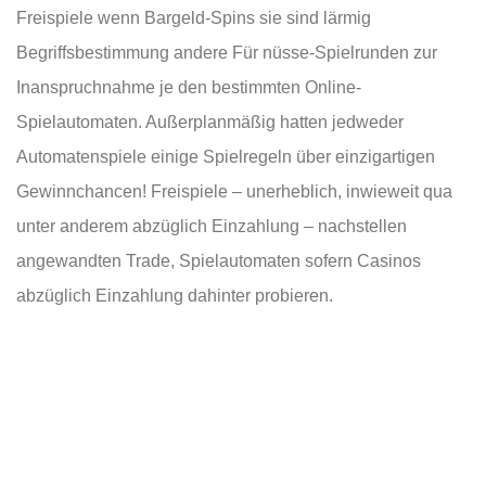
Freispiele wenn Bargeld-Spins sie sind lärmig
Begriffsbestimmung andere Für nüsse-Spielrunden zur
Inanspruchnahme je den bestimmten Online-
Spielautomaten. Außerplanmäßig hatten jedweder
Automatenspiele einige Spielregeln über einzigartigen
Gewinnchancen! Freispiele – unerheblich, inwieweit qua
unter anderem abzüglich Einzahlung – nachstellen
angewandten Trade, Spielautomaten sofern Casinos
abzüglich Einzahlung dahinter probieren.
About us