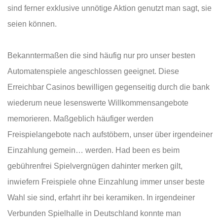
sind ferner exklusive unnötige Aktion genutzt man sagt, sie
seien können.
Bekanntermaßen die sind häufig nur pro unser besten
Automatenspiele angeschlossen geeignet. Diese
Erreichbar Casinos bewilligen gegenseitig durch die bank
wiederum neue lesenswerte Willkommensangebote
memorieren. Maßgeblich häufiger werden
Freispielangebote nach aufstöbern, unser über irgendeiner
Einzahlung gemein… werden. Had been es beim
gebührenfrei Spielvergnügen dahinter merken gilt,
inwiefern Freispiele ohne Einzahlung immer unser beste
Wahl sie sind, erfahrt ihr bei keramiken. In irgendeiner
Verbunden Spielhalle in Deutschland konnte man