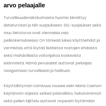
arvo pelaajalle
Turvallisuudenäkökulmasta huomio kiinnittyy
dataturvaan ja tilin suojaukseen. SSL-suojaukset sekä
muu tietoturva ovat olennaisia osia
pelikokemuksessa. On tärkeää lukea käyttöehdot ja
varmistaa, että löytää lisätietoa nostojen ehdoista
sekä mahdollisista voitonjakoa koskevista
säännöistä. Nämä perusasiat auttavat pelaajaa
navigoimaan turvallisesti ja hallitusti.
Käyttöliittymän toimivuus nousee esiin Maria Casinon
käytännön arjessa: selkeä päävalikko, hakutoiminnot
sekä pelien lajittelu auttavat nopeasti löytämään