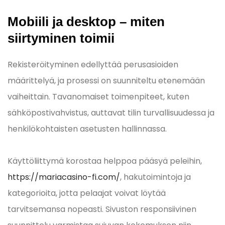
Mobiili ja desktop – miten
siirtyminen toimii
Rekisteröityminen edellyttää perusasioiden
määrittelyä, ja prosessi on suunniteltu etenemään
vaiheittain. Tavanomaiset toimenpiteet, kuten
sähköpostivahvistus, auttavat tilin turvallisuudessa ja
henkilökohtaisten asetusten hallinnassa.
Käyttöliittymä korostaa helppoa pääsyä peleihin,
https://mariacasino-fi.com/
, hakutoimintoja ja
kategorioita, jotta pelaajat voivat löytää
tarvitsemansa nopeasti. Sivuston responsiivinen