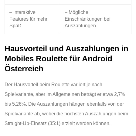
– Interaktive
– Mögliche
Features für mehr
Einschränkungen bei
Spaß
Auszahlungen
Hausvorteil und Auszahlungen in
Mobiles Roulette für Android
Österreich
Der Hausvorteil beim Roulette variiert je nach
Spielvariante, aber im Allgemeinen beträgt er etwa 2,7%
bis 5,26%. Die Auszahlungen hängen ebenfalls von der
Spielvariante ab, wobei die höchsten Auszahlungen beim
Straight-Up-Einsatz (35:1) erzielt werden können.