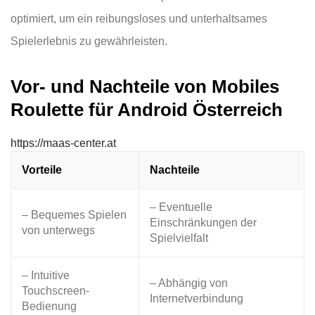
optimiert, um ein reibungsloses und unterhaltsames
Spielerlebnis zu gewährleisten.
Vor- und Nachteile von Mobiles
Roulette für Android Österreich
https://maas-center.at
Vorteile
Nachteile
– Eventuelle
– Bequemes Spielen
Einschränkungen der
von unterwegs
Spielvielfalt
– Intuitive
– Abhängig von
Touchscreen-
Internetverbindung
Bedienung