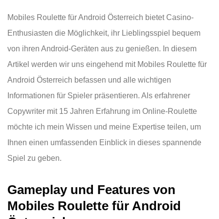
Mobiles Roulette für Android Österreich bietet Casino-
Enthusiasten die Möglichkeit, ihr Lieblingsspiel bequem
von ihren Android-Geräten aus zu genießen. In diesem
Artikel werden wir uns eingehend mit Mobiles Roulette für
Android Österreich befassen und alle wichtigen
Informationen für Spieler präsentieren. Als erfahrener
Copywriter mit 15 Jahren
Erfahrung im Online-Roulette
möchte ich mein Wissen und meine Expertise teilen, um
Ihnen einen umfassenden Einblick in dieses spannende
Spiel zu geben.
Gameplay und Features von
Mobiles Roulette für Android