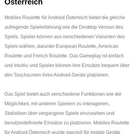
Österreich
Mobiles Roulette für Android Österreich bietet die gleiche
aufregende Spielerfahrung wie die Desktop-Version des
Spiels. Spieler können aus verschiedenen Varianten des
Spiels wählen, darunter European Roulette, American
Roulette und French Roulette. Das Gameplay ist einfach
und intuitiv, und Spieler können ihre Einsätze bequem über
den Touchscreen ihres Android-Geräts platzieren.
Das Spiel bietet auch verschiedene Funktionen wie die
Möglichkeit, mit anderen Spielern zu interagieren,
Statistiken über vergangene Spiele einzusehen und
benutzerdefinierte Einsätze zu platzieren. Mobiles Roulette
für Android Österreich wurde speziell für mobile Geräte