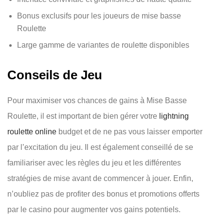
Bonus exclusifs pour les joueurs de mise basse
Roulette
Large gamme de variantes de roulette disponibles
Conseils de Jeu
Pour maximiser vos chances de gains à Mise Basse
Roulette, il est important de bien gérer votre
lightning
roulette online
budget et de ne pas vous laisser emporter
par l’excitation du jeu. Il est également conseillé de se
familiariser avec les règles du jeu et les différentes
stratégies de mise avant de commencer à jouer. Enfin,
n’oubliez pas de profiter des bonus et promotions offerts
par le casino pour augmenter vos gains potentiels.