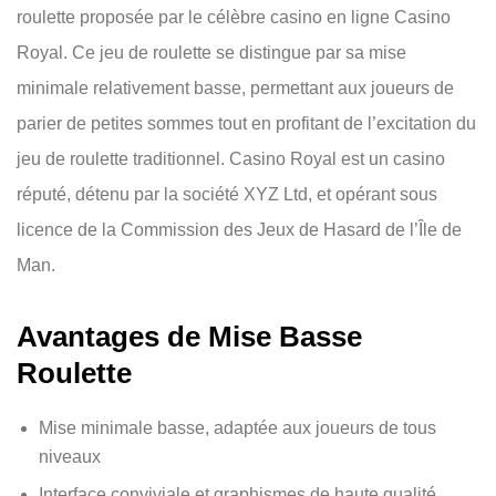
roulette proposée par le célèbre casino en ligne Casino
Royal. Ce jeu de roulette se distingue par sa mise
minimale relativement basse, permettant aux joueurs de
parier de petites sommes tout en profitant de l’excitation du
jeu de roulette traditionnel. Casino Royal est un casino
réputé, détenu par la société XYZ Ltd, et opérant sous
licence de la Commission des Jeux de Hasard de l’Île de
Man.
Avantages de Mise Basse
Roulette
Mise minimale basse, adaptée aux joueurs de tous
niveaux
Interface conviviale et graphismes de haute qualité