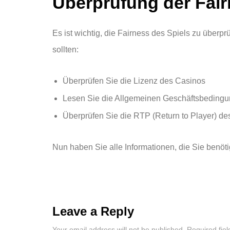
Überprüfung der Fair
Es ist wichtig, die Fairness des Spiels zu überpr
sollten:
Überprüfen Sie die Lizenz des Casinos
Lesen Sie die Allgemeinen Geschäftsbedingun
Überprüfen Sie die RTP (Return to Player) de
Nun haben Sie alle Informationen, die Sie benöt
Leave a Reply
Your email address will not be published.
Required fie