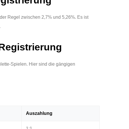
gistrierung
n der Regel zwischen 2,7% und 5,26%. Es ist
.
Registrierung
ette-Spielen. Hier sind die gängigen
Auszahlung
1:1