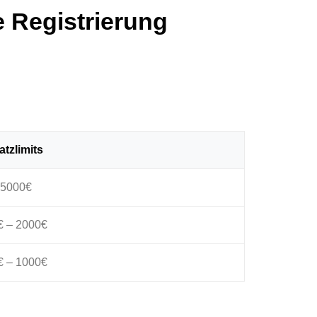
e Registrierung
atzlimits
 5000€
€ – 2000€
€ – 1000€