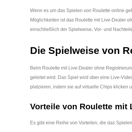
Wenn es um das Spielen von Roulette online geht
Möglichkeiten ist das Roulette mit Live-Dealer 
einschließlich der Spielweise, Vor- und Nachteile
Die Spielweise von R
Beim Roulette mit Live-Dealer ohne Registrierun
geleitet wird. Das Spiel wird über eine Live-Vid
platzieren, indem sie auf virtuelle Chips klicke
Vorteile von Roulette mit
Es gibt eine Reihe von Vorteilen, die das Spielen