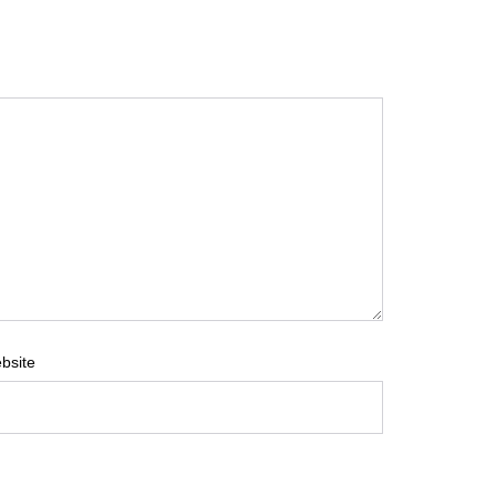
bsite