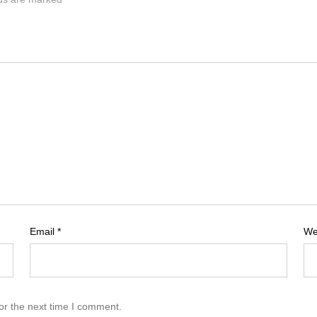
Email
*
We
or the next time I comment.