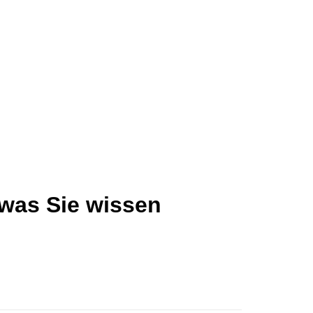
ides
Th Stars
The Brand
Contact Us
 was Sie wissen