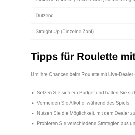
Dutzend
Straight Up (Einzelne Zahl)
Tipps für Roulette mi
Um Ihre Chancen beim Roulette mit Live-Dealer o
Setzen Sie sich ein Budget und halten Sie si
Vermeiden Sie Alkohol während des Spiels
Nutzen Sie die Möglichkeit, mit dem Dealer zu
Probieren Sie verschiedene Strategien aus un