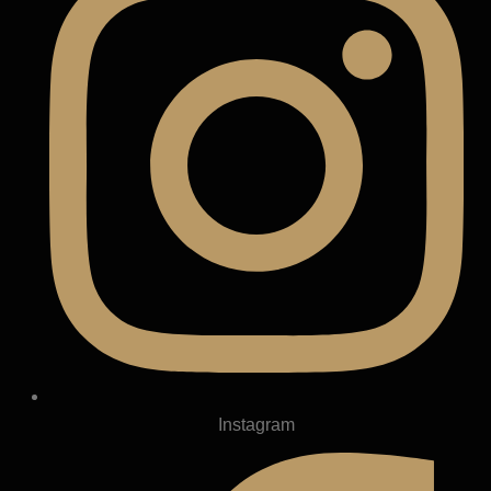
Instagram