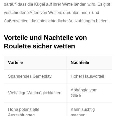
darauf, dass die Kugel auf ihrer Wette landen wird. Es gibt
verschiedene Arten von Wetten, darunter Innen- und
Außenwetten, die unterschiedliche Auszahlungen bieten.
Vorteile und Nachteile von
Roulette sicher wetten
Vorteile
Nachteile
Spannendes Gameplay
Hoher Hausvorteil
Abhängig vom
Vielfältige Wettmöglichkeiten
Glück
Hohe potenzielle
Kann süchtig
Auszahlungen
machen