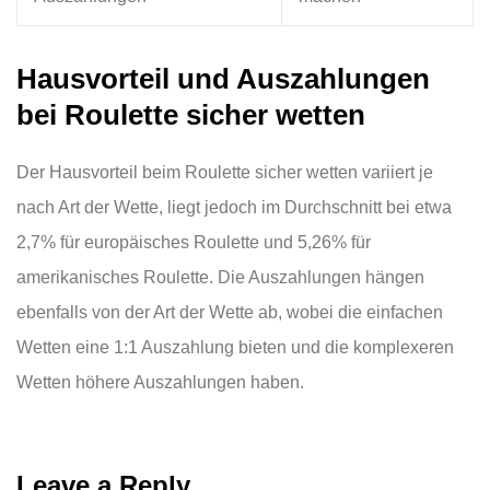
Hausvorteil und Auszahlungen
bei Roulette sicher wetten
Der Hausvorteil beim Roulette sicher wetten variiert je
nach Art der Wette, liegt jedoch im Durchschnitt bei etwa
2,7% für europäisches Roulette und 5,26% für
amerikanisches Roulette. Die Auszahlungen hängen
ebenfalls von der Art der Wette ab, wobei die einfachen
Wetten eine 1:1 Auszahlung bieten und die komplexeren
Wetten höhere Auszahlungen haben.
Leave a Reply