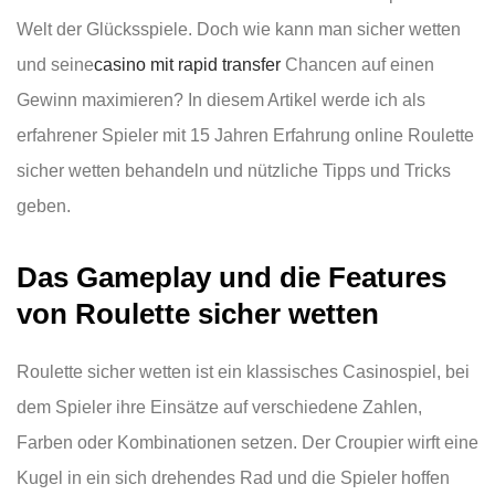
Welt der Glücksspiele. Doch wie kann man sicher wetten
und seine
casino mit rapid transfer
Chancen auf einen
Gewinn maximieren? In diesem Artikel werde ich als
erfahrener Spieler mit 15 Jahren Erfahrung online Roulette
sicher wetten behandeln und nützliche
Tipps und Tricks
geben.
Das Gameplay und die Features
von Roulette sicher wetten
Roulette sicher wetten ist ein klassisches Casinospiel, bei
dem Spieler ihre Einsätze auf verschiedene Zahlen,
Farben oder Kombinationen setzen. Der Croupier wirft eine
Kugel in ein sich drehendes Rad und die Spieler hoffen