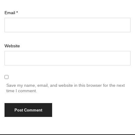
Email
*
Website
Save my name, email, and website in this browser for the next
time I comment.