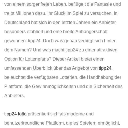
von einem sorgenfreien Leben, beflügelt die Fantasie und
treibt Millionen dazu, ihr Glück im Spiel zu versuchen. In
Deutschland hat sich in den letzten Jahren ein Anbieter
besonders etabliert und eine breite Anhängerschaft
gewonnen: tipp24. Doch was genau verbirgt sich hinter
dem Namen? Und was macht tipp24 zu einer attraktiven
Option für Lotteriefans? Dieser Artikel bietet einen
umfassenden Überblick über das Angebot von
tipp24
,
beleuchtet die verfügbaren Lotterien, die Handhabung der
Plattform, die Gewinnmöglichkeiten und die Sicherheit des
Anbieters.
tipp24 lotto
präsentiert sich als moderne und
benutzerfreundliche Plattform, die es Spielern ermöglicht,