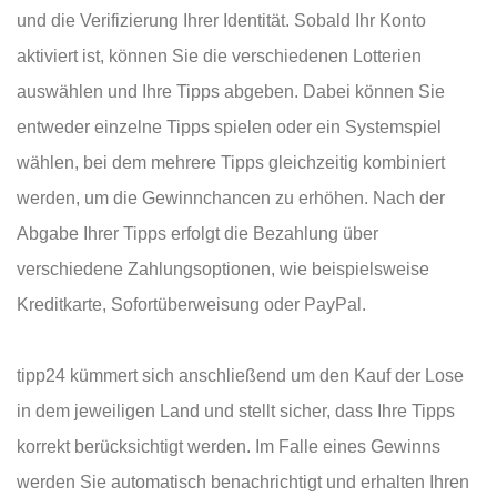
und die Verifizierung Ihrer Identität. Sobald Ihr Konto
aktiviert ist, können Sie die verschiedenen Lotterien
auswählen und Ihre Tipps abgeben. Dabei können Sie
entweder einzelne Tipps spielen oder ein Systemspiel
wählen, bei dem mehrere Tipps gleichzeitig kombiniert
werden, um die Gewinnchancen zu erhöhen. Nach der
Abgabe Ihrer Tipps erfolgt die Bezahlung über
verschiedene Zahlungsoptionen, wie beispielsweise
Kreditkarte, Sofortüberweisung oder PayPal.
tipp24 kümmert sich anschließend um den Kauf der Lose
in dem jeweiligen Land und stellt sicher, dass Ihre Tipps
korrekt berücksichtigt werden. Im Falle eines Gewinns
werden Sie automatisch benachrichtigt und erhalten Ihren