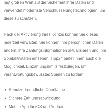
legt großen Wert auf die Sicherheit Ihrer Daten und
verwendet modernste Verschlüsselungstechnologien, um
diese zu schützen.
Nach der Aktivierung Ihres Kontos können Sie dieses
jederzeit verwalten. Sie können Ihre persönlichen Daten
ändern, Ihre Zahlungsinformationen aktualisieren und Ihre
Spielaktivitäten einsehen. Tipp24 bietet Ihnen auch die
Möglichkeit, Einzahlungslimits festzulegen, um
verantwortungsbewusstes Spielen zu fördern.
Benutzerfreundliche Oberfläche
Sichere Zahlungsabwicklung
Mobile App für iOS und Android