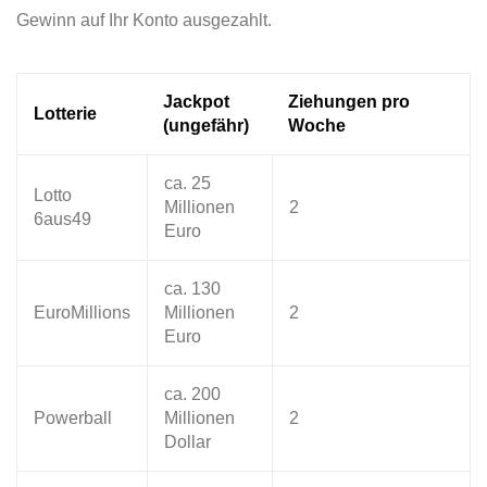
Gewinn auf Ihr Konto ausgezahlt.
Jackpot
Ziehungen pro
Lotterie
(ungefähr)
Woche
ca. 25
Lotto
Millionen
2
6aus49
Euro
ca. 130
EuroMillions
Millionen
2
Euro
ca. 200
Powerball
Millionen
2
Dollar