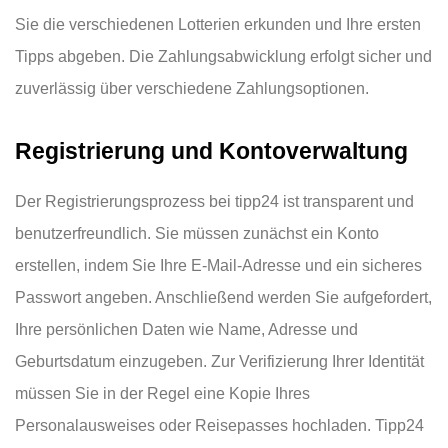
Sie die verschiedenen Lotterien erkunden und Ihre ersten
Tipps abgeben. Die Zahlungsabwicklung erfolgt sicher und
zuverlässig über verschiedene Zahlungsoptionen.
Registrierung und Kontoverwaltung
Der Registrierungsprozess bei tipp24 ist transparent und
benutzerfreundlich. Sie müssen zunächst ein Konto
erstellen, indem Sie Ihre E-Mail-Adresse und ein sicheres
Passwort angeben. Anschließend werden Sie aufgefordert,
Ihre persönlichen Daten wie Name, Adresse und
Geburtsdatum einzugeben. Zur Verifizierung Ihrer Identität
müssen Sie in der Regel eine Kopie Ihres
Personalausweises oder Reisepasses hochladen. Tipp24