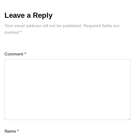
Leave a Reply
Your email address will not be published.
Required fields are
marked
*
Comment
*
Name
*