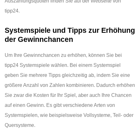
Auszahlungsquoten finden Sie auf der Webseite von
tipp24.
Systemspiele und Tipps zur Erhöhung
der Gewinnchancen
Um Ihre Gewinnchancen zu erhöhen, können Sie bei
tipp24 Systemspiele wählen. Bei einem Systemspiel
geben Sie mehrere Tipps gleichzeitig ab, indem Sie eine
größere Anzahl von Zahlen kombinieren. Dadurch erhöhen
Sie zwar die Kosten für Ihr Spiel, aber auch Ihre Chancen
auf einen Gewinn. Es gibt verschiedene Arten von
Systemspielen, wie beispielsweise Vollsysteme, Teil- oder
Quersysteme.