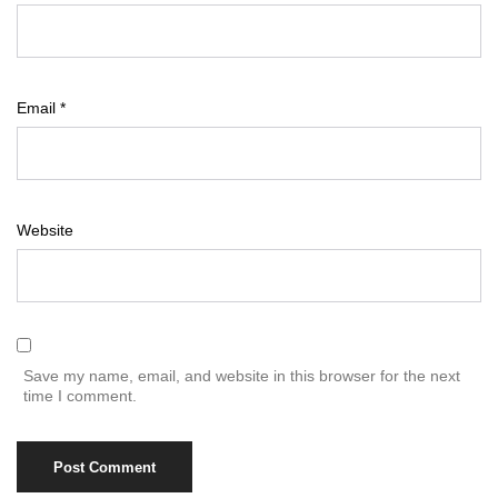
Email
*
Website
Save my name, email, and website in this browser for the next
time I comment.