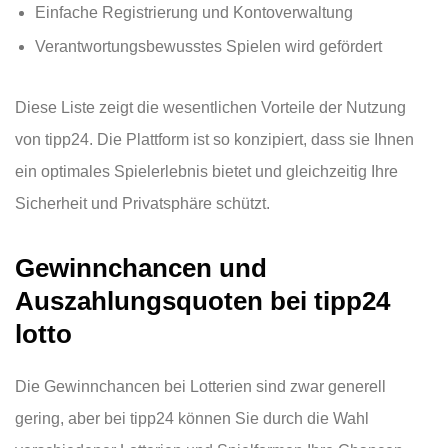
Einfache Registrierung und Kontoverwaltung
Verantwortungsbewusstes Spielen wird gefördert
Diese Liste zeigt die wesentlichen Vorteile der Nutzung
von tipp24. Die Plattform ist so konzipiert, dass sie Ihnen
ein optimales Spielerlebnis bietet und gleichzeitig Ihre
Sicherheit und Privatsphäre schützt.
Gewinnchancen und
Auszahlungsquoten bei tipp24
lotto
Die Gewinnchancen bei Lotterien sind zwar generell
gering, aber bei tipp24 können Sie durch die Wahl