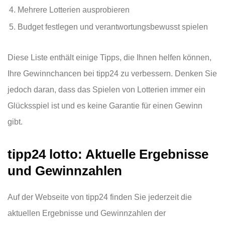
Mehrere Lotterien ausprobieren
Budget festlegen und verantwortungsbewusst spielen
Diese Liste enthält einige Tipps, die Ihnen helfen können,
Ihre Gewinnchancen bei tipp24 zu verbessern. Denken Sie
jedoch daran, dass das Spielen von Lotterien immer ein
Glücksspiel ist und es keine Garantie für einen Gewinn
gibt.
tipp24 lotto: Aktuelle Ergebnisse
und Gewinnzahlen
Auf der Webseite von tipp24 finden Sie jederzeit die
aktuellen Ergebnisse und Gewinnzahlen der